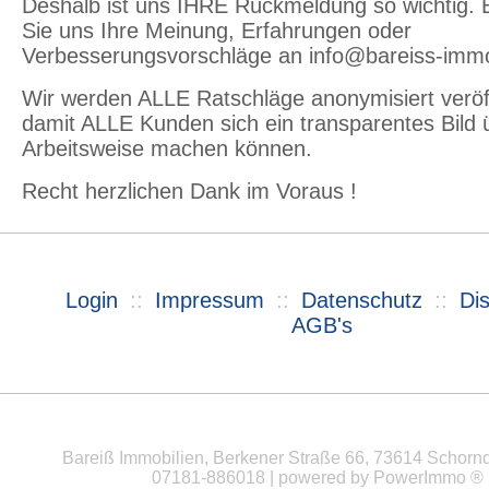
Deshalb ist uns IHRE Rückmeldung so wichtig. 
Sie uns Ihre Meinung, Erfahrungen oder
Verbesserungsvorschläge an info@bareiss-immo
Wir werden ALLE Ratschläge anonymisiert veröff
damit ALLE Kunden sich ein transparentes Bild 
Arbeitsweise machen können.
Recht herzlichen Dank im Voraus !
Login
::
Impressum
::
Datenschutz
::
Di
AGB's
Bareiß Immobilien, Berkener Straße 66, 73614 Schorndo
07181-886018 | powered by
PowerImmo ®